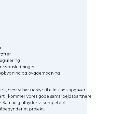
de
røfter
regulering
missionsledninger
dopbygning og byggemodning
k, hvor vi har udstyr til alle slags opgaver
ertil kommer vores gode samarbejdspartnere
 Samtidig tilbyder vi kompetent
påbegynder et projekt.