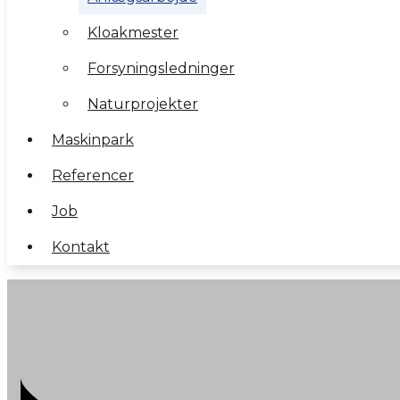
Kloakmester
Kloakmester
Forsyningsledninger
Forsyningsledninger
Naturprojekter
Naturprojekter
Maskinpark
Maskinpark
Referencer
Referencer
Job
Job
Kontakt
Kontakt