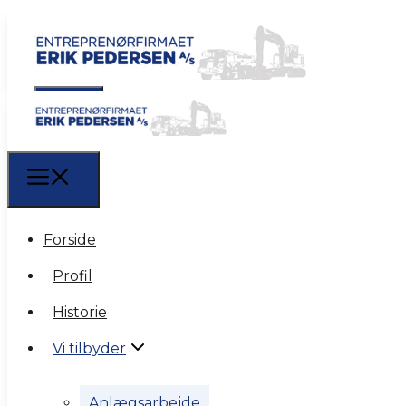
Forside
Forside
Profil
Profil
Historie
Historie
Vi tilbyder
Vi tilbyder
Anlægsarbejde
Anlægsarbejde