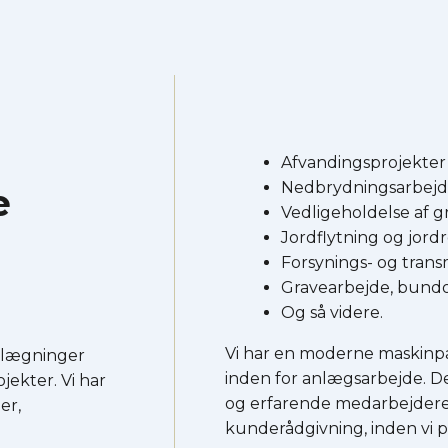
Afvandingsprojekter
Nedbrydningsarbej
e
Vedligeholdelse af g
Jordflytning og jord
Forsynings- og trans
Gravearbejde, bun
Og så videre.​
​Vi har en moderne maskinpar
belægninger
inden for anlægsarbejde. D
jekter. Vi har
og erfarende medarbejdere.
er,
kunderådgivning, inden vi 