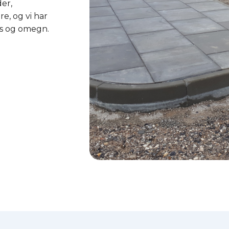
er,
re, og vi har
rs og omegn.