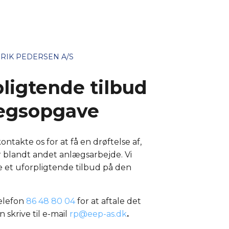
RIK PEDERSEN A/S
pligtende tilbud
ægsopgave
ontakte os for at få en drøftelse af,
or blandt andet anlægsarbejde. Vi
et uforpligtende tilbud på den
elefon
86 48 80 04
for at aftale det
n skrive til e-mail
rp@eep-as.dk
.