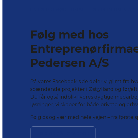
ENTREPRENØRFIRMAET ERIK PEDERSEN A/S på 
Følg med hos
Entreprenørfirmae
Pedersen A/S
På vores Facebook-side deler vi glimt fra 
spændende projekter i Østjylland og før/efte
Du får også indblik i vores dygtige medarbe
løsninger, vi skaber for både private og erhv
Følg os og vær med hele vejen – fra første sp
Følg os på Facebook