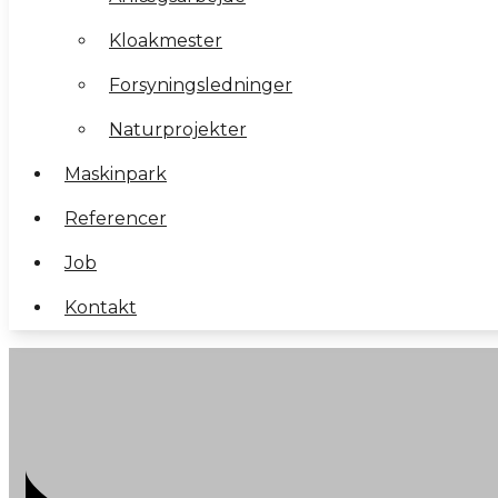
Kloakmester
Kloakmester
Forsyningsledninger
Forsyningsledninger
Naturprojekter
Naturprojekter
Maskinpark
Maskinpark
Referencer
Referencer
Job
Job
Kontakt
Kontakt