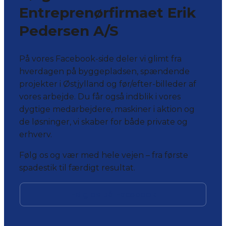
Entreprenørfirmaet Erik
Pedersen A/S
På vores Facebook-side deler vi glimt fra
hverdagen på byggepladsen, spændende
projekter i Østjylland og før/efter-billeder af
vores arbejde. Du får også indblik i vores
dygtige medarbejdere, maskiner i aktion og
de løsninger, vi skaber for både private og
erhverv.
Følg os og vær med hele vejen – fra første
spadestik til færdigt resultat.
Følg os på Facebook