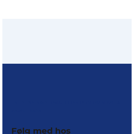
ENTREPRENØRFIRMAET ERIK PEDERSEN A/S på
sociale medier
Følg med hos