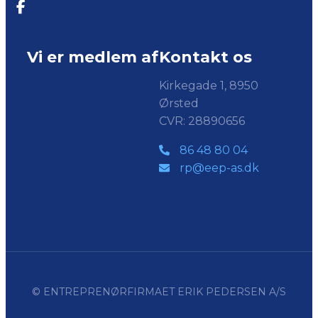
Vi er medlem af
Kontakt os
Kirkegade 1, 8950
Ørsted
CVR: 28890656
86 48 80 04
rp@eep-as.dk
© ENTREPRENØRFIRMAET ERIK PEDERSEN A/S