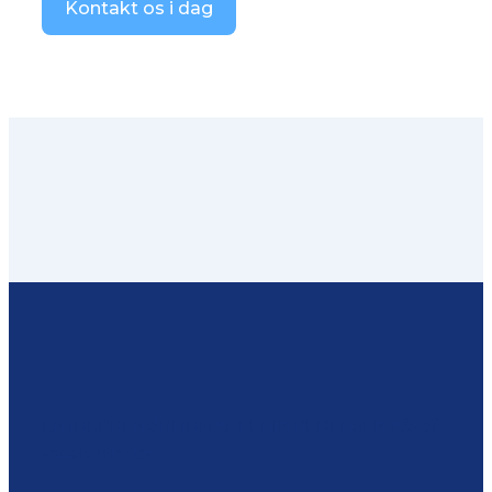
Kontakt os i dag
ENTREPRENØRFIRMAET ERIK PEDERSEN A/S på
sociale medier