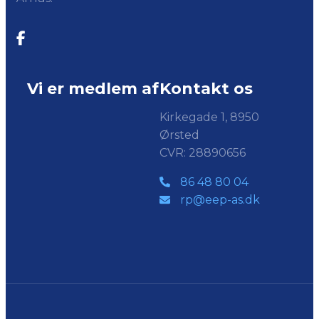
Vi er medlem af
Kontakt os
Kirkegade 1, 8950
Ørsted
CVR: 28890656
86 48 80 04
rp@eep-as.dk