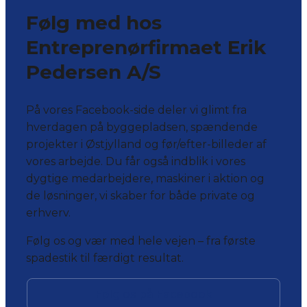
Følg med hos
Entreprenørfirmaet Erik
Pedersen A/S
På vores Facebook-side deler vi glimt fra
hverdagen på byggepladsen, spændende
projekter i Østjylland og før/efter-billeder af
vores arbejde. Du får også indblik i vores
dygtige medarbejdere, maskiner i aktion og
de løsninger, vi skaber for både private og
erhverv.
Følg os og vær med hele vejen – fra første
spadestik til færdigt resultat.
Følg os på Facebook