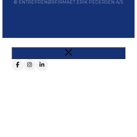
© ENTREPRENØRFIRMAET ERIK PEDERSEN A/S